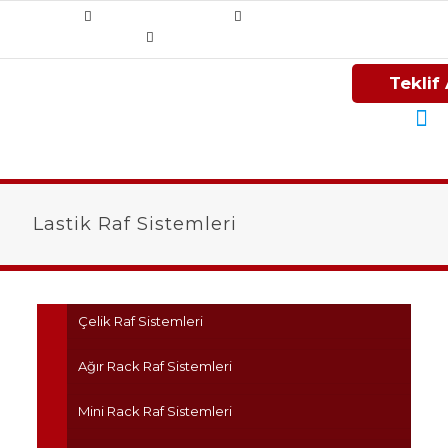
+90 (212) 284 84 34
+90 (212) 325 25 13
info@rafsanmetal.com
Teklif 
Lastik Raf Sistemleri
Çelik Raf Sistemleri
Ağır Rack Raf Sistemleri
Mini Rack Raf Sistemleri