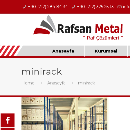
+90 (212) 284 84 34
+90 (212) 325 25 13
inf
Anasayfa
Kurumsal
minirack
Home
Anasayfa
minirack