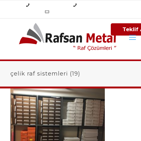
+90 (212) 284 84 34
+90 (212) 325 25 13
info@rafsanmetal.com
Teklif 
çelik raf sistemleri (19)