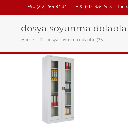
+90 (212) 284 84 34
+90 (212) 325 25 13
inf
dosya soyunma dolaplar
Home
dosya soyunma dolapları (26)