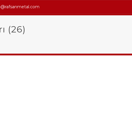
o@rafsanmetal.com
ı (26)